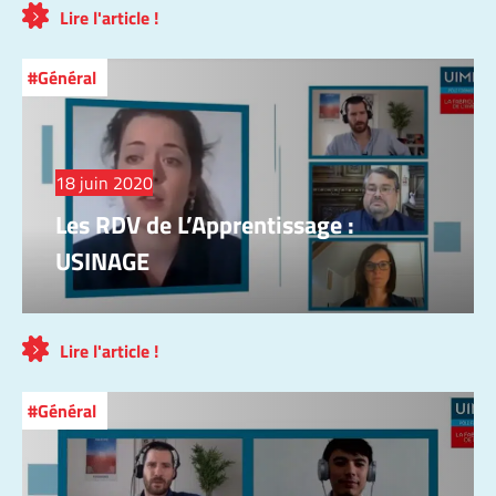
Lire l'article !
Général
18 juin 2020
Les RDV de L’Apprentissage :
USINAGE
Lire l'article !
Général