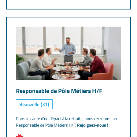
professionnel. Vous concevez et animez des formations
théoriques et pratiques en atelier et sur plateau technique
dans les domaines de la chaudronnerie, du soudage, de la
mécanique et des procédés de fabrication. Référent d’une
section BAC TCI ou BTS CRCI, vous élaborez également des
contenus pédagogiques numériques intégrés à notre
plateforme digitalisée. Enfin, vous assurez le suivi et
l’accompagnement des apprentis tout au long de leur
formation.
Responsable de Pôle Métiers H/F
Beauzelle (31)
Dans le cadre d’un départ à la retraite, nous recrutons un
Responsable de Pôle Métiers H/F.
Rejoignez-nous !