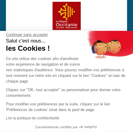
Continuer sans accepter
Avec la participation financière de la Région Occitanie
Salut c'est nous...
les Cookies !
Ce site utilise des cookies afin d'améliorer
votre expérience de navigation et de suivre
CGU
Mentions Légales
Politique de confidentialité
nos statistiques d'audience. Vous pouvez modifier vos préférences à
Cookies
tout moment sur notre site en cliquant sur le lien "Cookies" en bas de
chaque page.
Made with love by Visions Nouvelles 2023 ! Dernière mise
Cliquez sur "OK, tout accepter" ou personnaliser pour donner votre
à jour : 27/02/2026
consentement.
Pour modifier vos préférences par la suite, cliquez sur le lien
'Préférences de cookies' situé dans le pied de page.
JPO
Brochure
Contact
Lire la politique de confidentialité
Consentements certifiés par