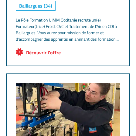
Baillargues (34)
Le Pôle Formation UIMM Occitanie recrute un(e)
Formateur(trice) Froid, CVC et Traitement de l’Air en CDI à
Baillargues. Vous aurez pour mission de former et
d’accompagner des apprentis en animant des formations
théoriques et pratiques adaptées aux besoins des
entreprises. Le poste s’adresse à un professionnel
Découvrir l’offre
expérimenté du froid et du génie climatique, titulaire de
l’attestation de manipulation des fluides frigorigènes. Une
appétence pour la pédagogie et la transmission des
savoirs est indispensable. Vous intégrerez une équipe
engagée dans la réussite et la montée en compétences
des futurs professionnels de l’industrie.