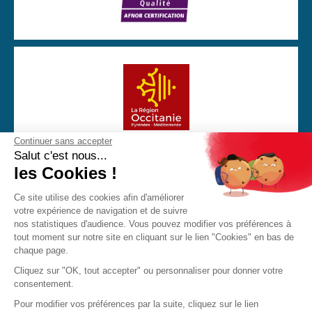
Continuer sans accepter
Avec la participation financière de la Région Occitanie
Salut c'est nous...
les Cookies !
Ce site utilise des cookies afin d'améliorer
votre expérience de navigation et de suivre
CGU
Mentions Légales
Politique de confidentialité
nos statistiques d'audience. Vous pouvez modifier vos préférences à
Cookies
tout moment sur notre site en cliquant sur le lien "Cookies" en bas de
chaque page.
Made with love by Visions Nouvelles 2023 ! Dernière mise
Cliquez sur "OK, tout accepter" ou personnaliser pour donner votre
à jour : 06/10/2025
consentement.
Pour modifier vos préférences par la suite, cliquez sur le lien