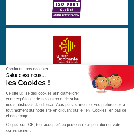
Continuer sans accepter
Avec la participation financière de la Région Occitanie
Salut c'est nous...
les Cookies !
Ce site utilise des cookies afin d'améliorer
votre expérience de navigation et de suivre
CGU
Mentions Légales
Politique de confidentialité
nos statistiques d'audience. Vous pouvez modifier vos préférences à
Cookies
tout moment sur notre site en cliquant sur le lien "Cookies" en bas de
chaque page.
Made with love by Visions Nouvelles 2023 ! Dernière mise
Cliquez sur "OK, tout accepter" ou personnaliser pour donner votre
à jour : 09/01/2024
consentement.