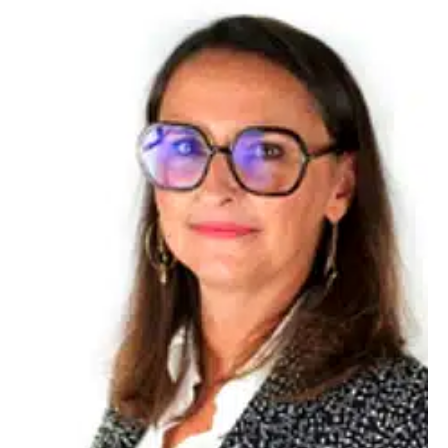
Magali SAZ
Magali Saz rejoint le Pôle Formation UIMM Occitanie en
qualité de Directrice Opérationnelle des sites de Toulouse et
de Figeac (1 100 apprenants).
Âgée de 46 ans, elle est diplômée d’un Bac + 5 en Sciences
du langage.
Elle évolue depuis 20 ans dans l’univers de la formation où
elle a précédemment occupé les postes de directrice
pédagogique, responsable pédagogique et formatrice.