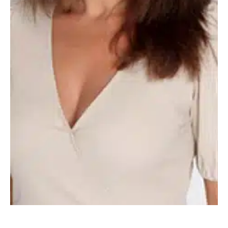
Gestion à la Montpellier Business School, cette dernière a
rejoint le réseau de l’UIMM Occitanie en 2019.
Dans le cadre de cette création de poste, elle supervisera
les 4 sites de formation situés à Toulouse (31), Montpellier
(34), Figeac (46) et Bagnols sur Cèze (30).
Elsa Seraphon aura pour mission de poursuivre et
d’amplifier une stratégie ambitieuse de développement de
l’activité des Pôles Formation sur l’ensemble de la région.
Une organisation et une présence sur l’ensemble du
territoire qui permettront de donner encore plus d’impact à
l’alternance dans l’industrie au sein de l’Occitanie.