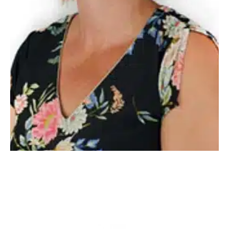
Âgée de 43 ans et diplômée d’un DESS Ingénierie de la
Formation et des systèmes d’emploi, elle a évolué pendant
trois ans en entreprise, au sein d’un service RH, avant
d’intégrer le réseau de l’UIMM Midi-Pyrénées en 2005.
De 2019 à 2022, cette dernière a supervisé l’ouverture du
centre de formation de Figeac.
En savoir plus sur la formation continue