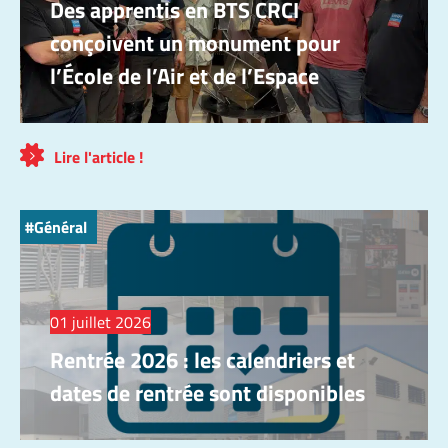
Des apprentis en BTS CRCI
conçoivent un monument pour
l’École de l’Air et de l’Espace
Lire l'article !
Général
01 juillet 2026
Rentrée 2026 : les calendriers et
dates de rentrée sont disponibles