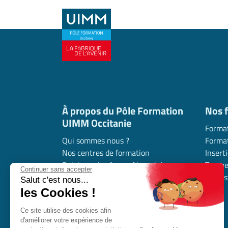
À propos du Pôle Formation
Nos 
UIMM Occitanie
Format
Qui sommes nous ?
Format
Nos centres de formation
Insert
Rejoignez le réseau Alumni de
Trouve
Continuer sans accepter
l’industrie en Occitanie
l’indus
Salut c'est nous...
Nous contacter
les Cookies !
Nous rejoindre
Ce site utilise des cookies afin
Déposer mon offre d’alternance
d'améliorer votre expérience de
Nos partenaires