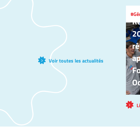
17 
Gé
Ré
20
ré
ap
Voir toutes les actualités
F
Oc
L