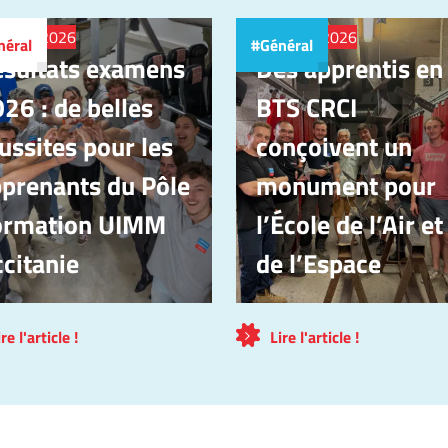
juillet 2026
17 juillet 2026
néral
Général
sultats examens
Des apprentis en
26 : de belles
BTS CRCI
ussites pour les
conçoivent un
prenants du Pôle
monument pour
ormation UIMM
l’École de l’Air et
citanie
de l’Espace
ire l'article !
Lire l'article !