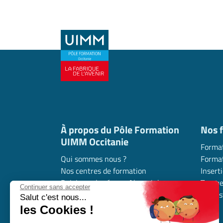
À propos du Pôle Formation
Nos 
UIMM Occitanie
Format
Qui sommes nous ?
Format
Nos centres de formation
Insert
Rejoignez le réseau Alumni de
Trouve
Continuer sans accepter
l’industrie en Occitanie
l’indus
Salut c'est nous...
Nous contacter
les Cookies !
Nous rejoindre