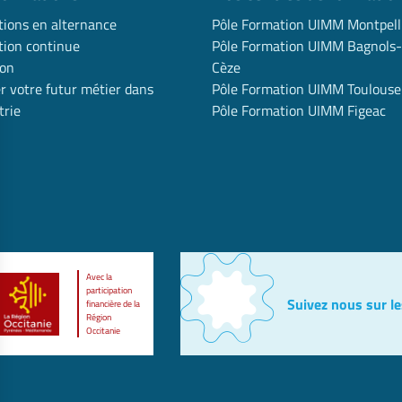
ions en alternance
Pôle Formation UIMM Montpell
ion continue
Pôle Formation UIMM Bagnols-
ion
Cèze
r votre futur métier dans
Pôle Formation UIMM Toulouse
trie
Pôle Formation UIMM Figeac
Avec la
participation
Suivez nous sur le
financière de la
Région
Occitanie