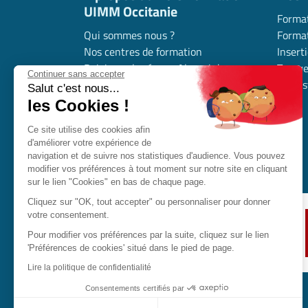
UIMM Occitanie
Format
Qui sommes nous ?
Format
Nos centres de formation
Insert
Rejoignez le réseau Alumni de
Trouve
Continuer sans accepter
l’industrie en Occitanie
l’indus
Salut c'est nous...
Nous contacter
les Cookies !
Nous rejoindre
Ce site utilise des cookies afin
Déposer mon offre d’alternance
d'améliorer votre expérience de
Nos partenaires
navigation et de suivre nos statistiques d'audience. Vous pouvez
modifier vos préférences à tout moment sur notre site en cliquant
sur le lien "Cookies" en bas de chaque page.
Cliquez sur "OK, tout accepter" ou personnaliser pour donner
votre consentement.
Pour modifier vos préférences par la suite, cliquez sur le lien
'Préférences de cookies' situé dans le pied de page.
Lire la politique de confidentialité
Consentements certifiés par