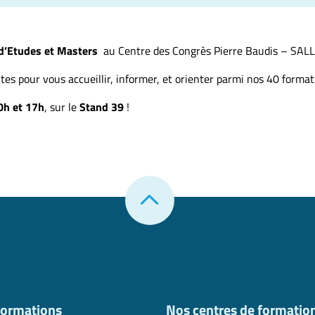
 d’Etudes et Masters
au Centre des Congrès Pierre Baudis – SA
es pour vous accueillir, informer, et orienter parmi nos 40 form
0h et 17h
, sur le
Stand 39
!
formations
Nos centres de formatio