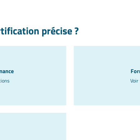
tification précise ?
rnance
For
tions
Voir