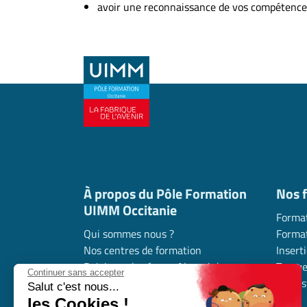
avoir une reconnaissance de vos compétence
À propos du Pôle Formation
Nos 
UIMM Occitanie
Format
Qui sommes nous ?
Format
Nos centres de formation
Insert
Rejoignez le réseau Alumni de
Trouve
Continuer sans accepter
l’industrie en Occitanie
l’indus
Salut c'est nous...
Nous contacter
les Cookies !