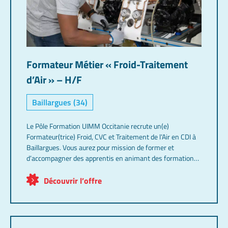
Formateur Métier « Froid-Traitement
d’Air » – H/F
Baillargues (34)
Le Pôle Formation UIMM Occitanie recrute un(e)
Formateur(trice) Froid, CVC et Traitement de l’Air en CDI à
Baillargues. Vous aurez pour mission de former et
d’accompagner des apprentis en animant des formations
théoriques et pratiques adaptées aux besoins des
entreprises. Le poste s’adresse à un professionnel
Découvrir l’offre
expérimenté du froid et du génie climatique, titulaire de
l’attestation de manipulation des fluides frigorigènes. Une
appétence pour la pédagogie et la transmission des
savoirs est indispensable. Vous intégrerez une équipe