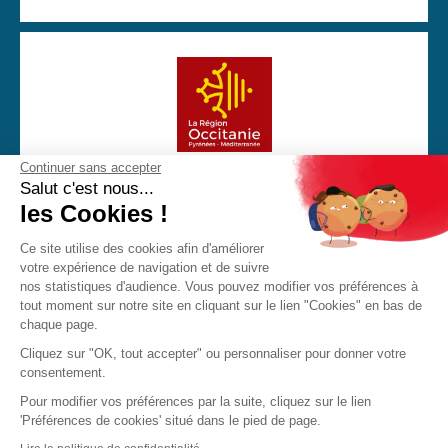
Continuer sans accepter
Avec la participation financière de la Région Occitanie
Salut c'est nous...
les Cookies !
Ce site utilise des cookies afin d'améliorer
votre expérience de navigation et de suivre
CGU
Mentions Légales
Politique de confidentialité
nos statistiques d'audience. Vous pouvez modifier vos préférences à
Cookies
tout moment sur notre site en cliquant sur le lien "Cookies" en bas de
chaque page.
Made with love by Visions Nouvelles 2023 ! Dernière mise
Cliquez sur "OK, tout accepter" ou personnaliser pour donner votre
à jour : 11/05/2026
consentement.
Pour modifier vos préférences par la suite, cliquez sur le lien
'Préférences de cookies' situé dans le pied de page.