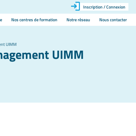
Inscription / Connexion
ie
Nos centres de formation
Notre réseau
Nous contacter
ent UIMM
anagement UIMM