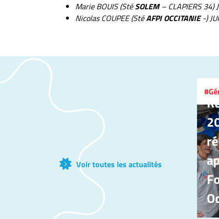
Marie BOUIS (Sté
SOLEM
– CLAPIERS 34) 
Nicolas COUPEE (Sté
AFPI OCCITANIE
-) JU
17 
Gé
Ré
20
ré
ap
Voir toutes les actualités
F
Oc