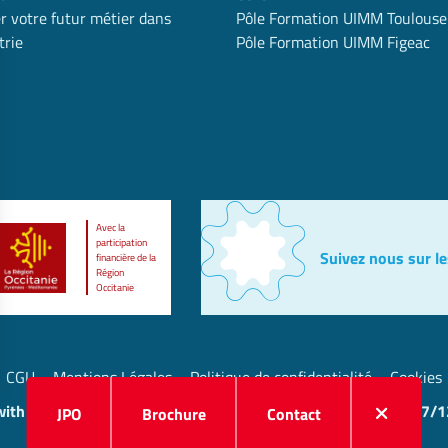
r votre futur métier dans
Pôle Formation UIMM Toulouse
trie
Pôle Formation UIMM Figeac
Avec la
participation
Suivez nous sur le
financière de la
Région
Occitanie
CGU
Mentions Légales
Politique de confidentialité
Cookies
s Options
ith love by Visions Nouvelles 2023 ! Dernière mise à jour : 17/
JPO
Brochure
Contact
ètres de confidentialité, en garantissant la conformité avec le