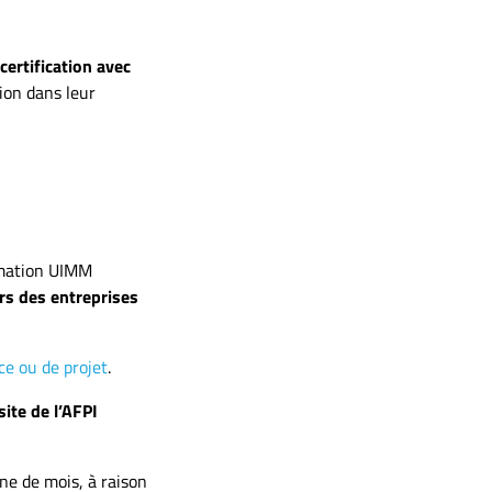
 certification avec
ion dans leur
rmation UIMM
s des entreprises
ce ou de projet
.
site de l’AFPI
ine de mois, à raison