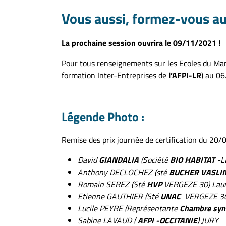
Vous aussi, formez-vous au
La prochaine session ouvrira le 09/11/2021 !
Pour tous renseignements sur les Ecoles du M
formation Inter-Entreprises de
l’AFPI-LR
) au 0
Légende Photo :
Remise des prix journée de certification du 20/
David
GIANDALIA
(Société
BIO HABITAT
-L
Anthony DECLOCHEZ (sté
BUCHER VASLI
Romain SEREZ (Sté
HVP
VERGEZE 30) Lau
Etienne GAUTHIER (Sté
UNAC
VERGEZE 30
Lucile PEYRE (Représentante
Chambre synd
Sabine LAVAUD (
AFPI -OCCITANIE
) JURY