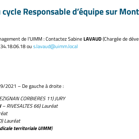
 cycle Responsable d’équipe sur Montp
anagement de l’UIMM : Contactez Sabine
LAVAUD
(Chargée de dév
6.34.18.06.18 ou
s.lavaud@uimm.local
09/2021 – De gauche à droite :
EZIGNAN CORBIERES 11) JURY
N
– RIVESALTES 66) Lauréat
réat
) Lauréat
icale territoriale UIMM
)