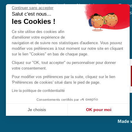
Rejoignez le réseau Alumni de
Trouve
Continuer sans accepter
l’industrie en Occitanie
l’indus
Salut c'est nous...
Nous contacter
les Cookies !
Nous rejoindre
Ce site utilise des cookies afin
Déposer mon offre d’alternance
d'améliorer votre expérience de
Nos partenaires
navigation et de suivre nos statistiques d'audience. Vous pouvez
modifier vos préférences à tout moment sur notre site en cliquant
sur le lien "Cookies" en bas de chaque page.
Cliquez sur "OK, tout accepter" ou personnaliser pour donner
votre consentement.
Pour modifier vos préférences par la suite, cliquez sur le lien
'Préférences de cookies' situé dans le pied de page.
Lire la politique de confidentialité
Consentements certifiés par
Je choisis
OK pour moi
Axeptio consent
Plateforme de Gestion du Consentement : Personnalisez vo
Made w
Notre plateforme vous permet d'adapter et de gérer vos param