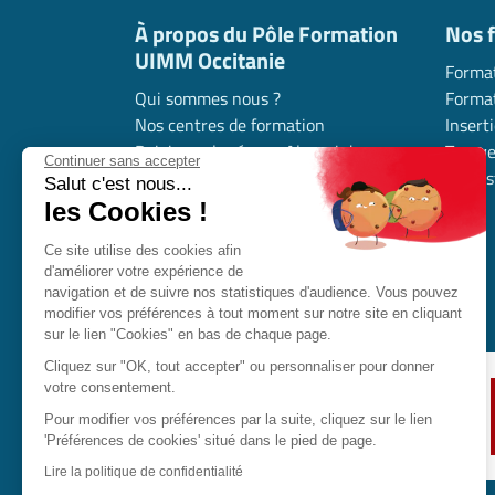
À propos du Pôle Formation
Nos 
UIMM Occitanie
Format
Qui sommes nous ?
Format
Nos centres de formation
Insert
Rejoignez le réseau Alumni de
Trouve
Continuer sans accepter
l’industrie en Occitanie
l’indus
Salut c'est nous...
Nous contacter
les Cookies !
Nous rejoindre
Ce site utilise des cookies afin
Déposer mon offre d’alternance
d'améliorer votre expérience de
Nos partenaires
navigation et de suivre nos statistiques d'audience. Vous pouvez
modifier vos préférences à tout moment sur notre site en cliquant
sur le lien "Cookies" en bas de chaque page.
Cliquez sur "OK, tout accepter" ou personnaliser pour donner
votre consentement.
Pour modifier vos préférences par la suite, cliquez sur le lien
'Préférences de cookies' situé dans le pied de page.
Lire la politique de confidentialité