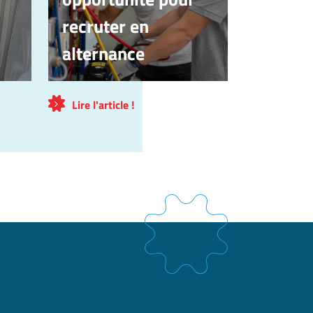
recruter en
alternance
Lire l'article !