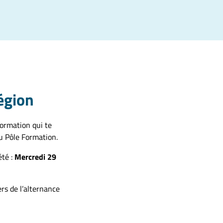
région
formation qui te
u Pôle Formation.
été :
Mercredi 29
ers de l’alternance