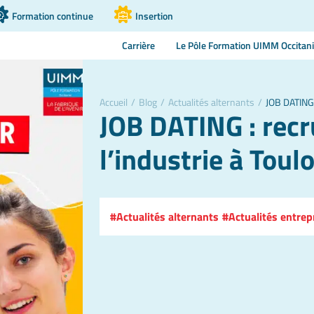
Formation continue
Insertion
Carrière
Le Pôle Formation UIMM Occitan
Accueil
/
Blog
/
Actualités alternants
/
JOB DATING 
JOB DATING : rec
l’industrie à Toul
Actualités alternants
Actualités entrep