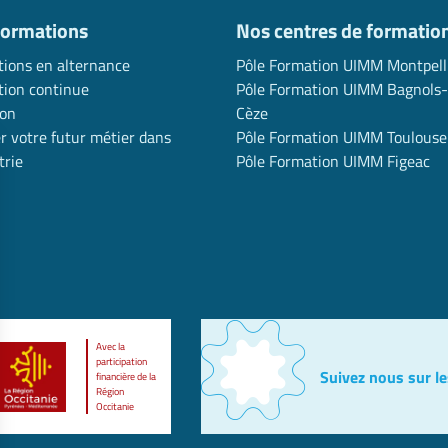
formations
Nos centres de formatio
ions en alternance
Pôle Formation UIMM Montpell
ion continue
Pôle Formation UIMM Bagnols-
ion
Cèze
r votre futur métier dans
Pôle Formation UIMM Toulouse
trie
Pôle Formation UIMM Figeac
Avec la
participation
Suivez nous sur le
financière de la
Région
Occitanie