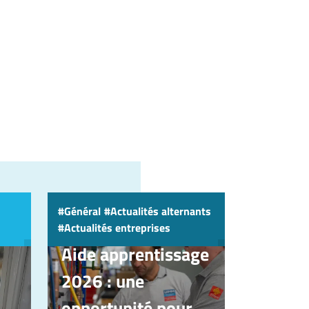
Général
Actualités alternants
Actualités entreprises
12 mars 2026
Aide apprentissage
2026 : une
opportunité pour