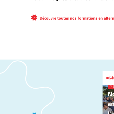
Découvre toutes nos formations en alter
Gé
19 
No
a
l’