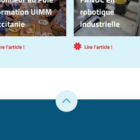
ormation UIMM
robotique
citanie
industrielle
ire l'article !
Lire l'article !