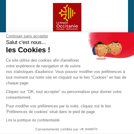
Continuer sans accepter
Avec la participation financière de la Région Occitanie
Salut c'est nous...
les Cookies !
Ce site utilise des cookies afin d'améliorer
votre expérience de navigation et de suivre
CGU
Mentions Légales
Politique de confidentialité
nos statistiques d'audience. Vous pouvez modifier vos préférences à
Cookies
tout moment sur notre site en cliquant sur le lien "Cookies" en bas de
chaque page.
Made with love by Visions Nouvelles 2023 ! Dernière mise
Cliquez sur "OK, tout accepter" ou personnaliser pour donner votre
à jour : 20/12/2023
consentement.
Pour modifier vos préférences par la suite, cliquez sur le lien
'Préférences de cookies' situé dans le pied de page.
JPO
Brochure
Contact
Lire la politique de confidentialité
Consentements certifiés par