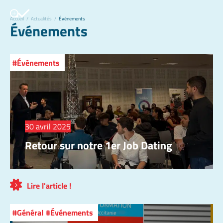
Accueil
/
Actualités
/
Événements
Événements
Événements
30 avril 2025
Retour sur notre 1er Job Dating
Lire l'article !
Général
Événements