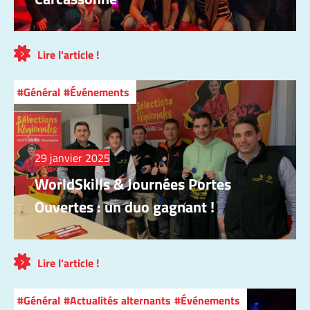
Lire l'article !
Général
Événements
29 janvier 2025
WorldSkills & Journées Portes
Ouvertes : un duo gagnant !
Lire l'article !
Général
Actualités alternants
Événements