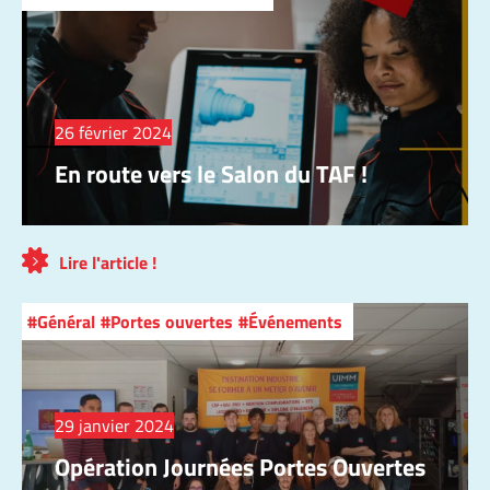
26 février 2024
En route vers le Salon du TAF !
Lire l'article !
Général
Portes ouvertes
Événements
29 janvier 2024
Opération Journées Portes Ouvertes