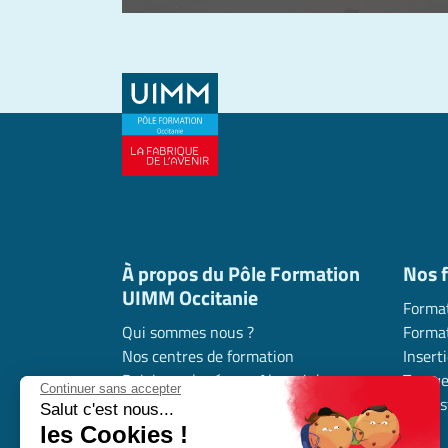
À propos du Pôle Formation
Nos 
UIMM Occitanie
Format
Qui sommes nous ?
Format
Nos centres de formation
Insert
Rejoignez le réseau Alumni de
Trouve
Continuer sans accepter
l’industrie en Occitanie
l’indus
Salut c'est nous...
Nous contacter
les Cookies !