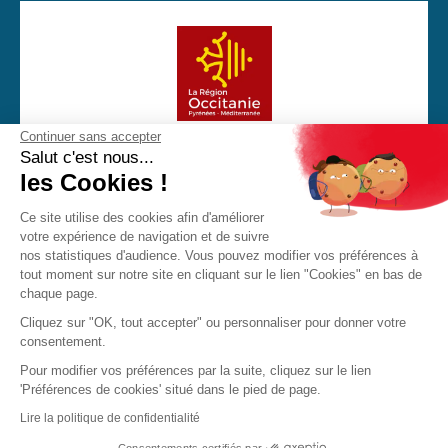
Continuer sans accepter
Avec la participation financière de la Région Occitanie
Salut c'est nous...
les Cookies !
Ce site utilise des cookies afin d'améliorer
votre expérience de navigation et de suivre
CGU
Mentions Légales
Politique de confidentialité
nos statistiques d'audience. Vous pouvez modifier vos préférences à
Cookies
tout moment sur notre site en cliquant sur le lien "Cookies" en bas de
chaque page.
Made with love by Visions Nouvelles 2023 ! Dernière mise
Cliquez sur "OK, tout accepter" ou personnaliser pour donner votre
à jour : 14/08/2025
consentement.
Pour modifier vos préférences par la suite, cliquez sur le lien
'Préférences de cookies' situé dans le pied de page.
Retour à la FAQ
JPO
Brochure
Contact
Lire la politique de confidentialité
Consentements certifiés par