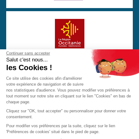
Continuer sans accepter
Avec la participation financière de la Région Occitanie
Salut c'est nous...
les Cookies !
Ce site utilise des cookies afin d'améliorer
votre expérience de navigation et de suivre
CGU
Mentions Légales
Politique de confidentialité
nos statistiques d'audience. Vous pouvez modifier vos préférences à
Cookies
tout moment sur notre site en cliquant sur le lien "Cookies" en bas de
chaque page.
Made with love by Visions Nouvelles 2023 ! Dernière mise
Cliquez sur "OK, tout accepter" ou personnaliser pour donner votre
à jour : 17/06/2026
consentement.
Pour modifier vos préférences par la suite, cliquez sur le lien
'Préférences de cookies' situé dans le pied de page.