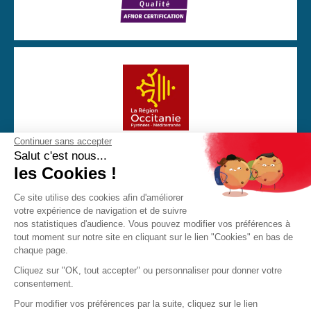
Continuer sans accepter
Avec la participation financière de la Région Occitanie
Salut c'est nous...
les Cookies !
Ce site utilise des cookies afin d'améliorer
votre expérience de navigation et de suivre
CGU
Mentions Légales
Politique de confidentialité
nos statistiques d'audience. Vous pouvez modifier vos préférences à
Cookies
tout moment sur notre site en cliquant sur le lien "Cookies" en bas de
chaque page.
Made with love by Visions Nouvelles 2023 ! Dernière mise
Cliquez sur "OK, tout accepter" ou personnaliser pour donner votre
à jour : 03/04/2026
consentement.
Pour modifier vos préférences par la suite, cliquez sur le lien