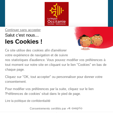
Continuer sans accepter
Avec la participation financière de la Région Occitanie
Salut c'est nous...
les Cookies !
Ce site utilise des cookies afin d'améliorer
votre expérience de navigation et de suivre
CGU
Mentions Légales
Politique de confidentialité
nos statistiques d'audience. Vous pouvez modifier vos préférences à
Cookies
tout moment sur notre site en cliquant sur le lien "Cookies" en bas de
chaque page.
Made with love by Visions Nouvelles 2023 ! Dernière mise
Cliquez sur "OK, tout accepter" ou personnaliser pour donner votre
à jour : 18/03/2026
consentement.
Pour modifier vos préférences par la suite, cliquez sur le lien
'Préférences de cookies' situé dans le pied de page.
JPO
Brochure
Contact
Lire la politique de confidentialité
Consentements certifiés par