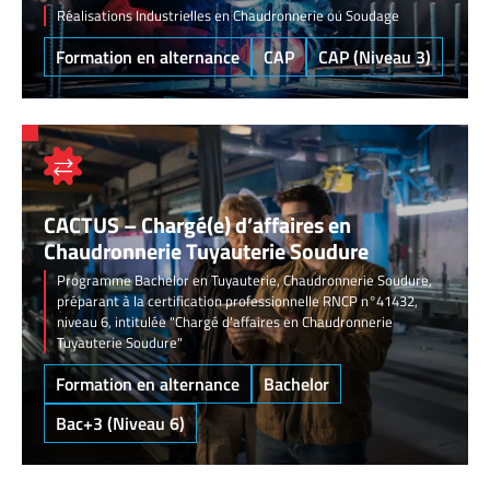
Réalisations Industrielles en Chaudronnerie ou Soudage
Formation en alternance
CAP
CAP (Niveau 3)
CACTUS – Chargé(e) d’affaires en
Chaudronnerie Tuyauterie Soudure
Programme Bachelor en Tuyauterie, Chaudronnerie Soudure,
préparant à la certification professionnelle RNCP n°41432,
niveau 6, intitulée "Chargé d'affaires en Chaudronnerie
Tuyauterie Soudure"
Formation en alternance
Bachelor
Bac+3 (Niveau 6)