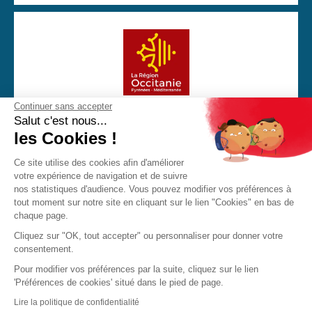
Continuer sans accepter
Avec la participation financière de la Région Occitanie
Salut c'est nous...
les Cookies !
Ce site utilise des cookies afin d'améliorer
votre expérience de navigation et de suivre
CGU
Mentions Légales
Politique de confidentialité
nos statistiques d'audience. Vous pouvez modifier vos préférences à
Cookies
tout moment sur notre site en cliquant sur le lien "Cookies" en bas de
chaque page.
Made with love by Visions Nouvelles 2023 ! Dernière mise
Cliquez sur "OK, tout accepter" ou personnaliser pour donner votre
à jour : 22/03/2024
consentement.
Pour modifier vos préférences par la suite, cliquez sur le lien
'Préférences de cookies' situé dans le pied de page.
JPO
Brochure
Contact
Lire la politique de confidentialité