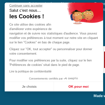
Rejoignez le réseau Alumni de
Trouve
Continuer sans accepter
l’industrie en Occitanie
l’indus
Salut c'est nous...
Nous contacter
les Cookies !
Nous rejoindre
Ce site utilise des cookies afin
Déposer mon offre d’alternance
d'améliorer votre expérience de
Nos partenaires
navigation et de suivre nos statistiques d'audience. Vous pouvez
modifier vos préférences à tout moment sur notre site en cliquant
sur le lien "Cookies" en bas de chaque page.
Cliquez sur "OK, tout accepter" ou personnaliser pour donner
votre consentement.
Pour modifier vos préférences par la suite, cliquez sur le lien
'Préférences de cookies' situé dans le pied de page.
Lire la politique de confidentialité
Consentements certifiés par
Je choisis
OK pour moi
Axeptio consent
Plateforme de Gestion du Consentement : Personnalisez vo
Made w
Notre plateforme vous permet d'adapter et de gérer vos param