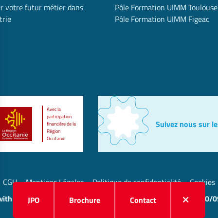
r votre futur métier dans
Pôle Formation UIMM Toulouse
trie
Pôle Formation UIMM Figeac
Avec la
participation
Suivez nous sur le
financière de la
Région
Occitanie
CGU
Mentions Légales
Politique de confidentialité
Cookies
s Options
ith love by Visions Nouvelles 2023 ! Dernière mise à jour : 30/
JPO
Brochure
Contact
ètres de confidentialité, en garantissant la conformité avec le