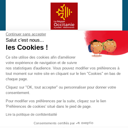
Continuer sans accepter
Avec la participation financière de la Région Occitanie
Salut c'est nous...
les Cookies !
Ce site utilise des cookies afin d'améliorer
votre expérience de navigation et de suivre
CGU
Mentions Légales
Politique de confidentialité
nos statistiques d'audience. Vous pouvez modifier vos préférences à
Cookies
tout moment sur notre site en cliquant sur le lien "Cookies" en bas de
chaque page.
Made with love by Visions Nouvelles 2023 ! Dernière mise
Cliquez sur "OK, tout accepter" ou personnaliser pour donner votre
à jour : 17/06/2026
consentement.
Pour modifier vos préférences par la suite, cliquez sur le lien
'Préférences de cookies' situé dans le pied de page.
JPO
Brochure
Contact
Lire la politique de confidentialité
Consentements certifiés par