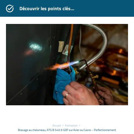
Découvrir les points clés…
Accueil
/
Formation
/
Brasage au chalumeau, ATG B 540.9 GDF sur Acier ou Cuivre – Perfectionnement