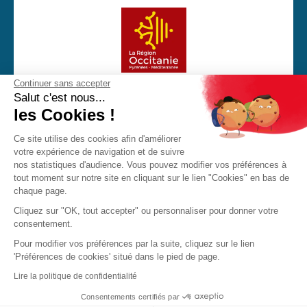
Continuer sans accepter
Avec la participation financière de la Région Occitanie
Salut c'est nous...
les Cookies !
Ce site utilise des cookies afin d'améliorer
votre expérience de navigation et de suivre
CGU
Mentions Légales
Politique de confidentialité
nos statistiques d'audience. Vous pouvez modifier vos préférences à
Cookies
tout moment sur notre site en cliquant sur le lien "Cookies" en bas de
chaque page.
Made with love by Visions Nouvelles 2023 ! Dernière mise
Cliquez sur "OK, tout accepter" ou personnaliser pour donner votre
à jour : 03/01/2024
consentement.
Pour modifier vos préférences par la suite, cliquez sur le lien
'Préférences de cookies' situé dans le pied de page.
JPO
Brochure
Contact
Lire la politique de confidentialité
Consentements certifiés par