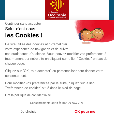
Continuer sans accepter
Avec la participation financière de la Région Occitanie
Salut c'est nous...
les Cookies !
Ce site utilise des cookies afin d'améliorer
votre expérience de navigation et de suivre
CGU
Mentions Légales
Politique de confidentialité
nos statistiques d'audience. Vous pouvez modifier vos préférences à
Cookies
tout moment sur notre site en cliquant sur le lien "Cookies" en bas de
chaque page.
Made with love by Visions Nouvelles 2023 ! Dernière mise
Cliquez sur "OK, tout accepter" ou personnaliser pour donner votre
à jour : 14/02/2024
consentement.
Pour modifier vos préférences par la suite, cliquez sur le lien
'Préférences de cookies' situé dans le pied de page.
JPO
Brochure
Contact
Lire la politique de confidentialité
Consentements certifiés par
Inscription / Connexion
Je choisis
OK pour moi