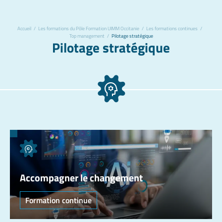
Accueil
/
Les formations du Pôle Formation UIMM Occitanie
/
Les formations continues
/
Top management
/
Pilotage stratégique
Pilotage stratégique
Accompagner le changement
Formation continue