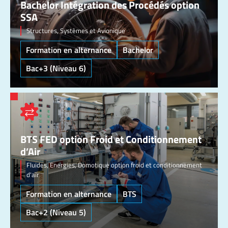
Bachelor Intégration des Procédés option
SSA
Structures, Systèmes et Avionique
Formation en alternance
Bachelor
Bac+3 (Niveau 6)
BTS FED option Froid et Conditionnement
d’Air
Fluides, Energies, Domotique option froid et conditionnement
d'air
Formation en alternance
BTS
Bac+2 (Niveau 5)